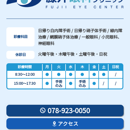
日帰り白内障手術 / 日帰り硝子体手術 / 緑内障
治療 / 網膜硝子体治療 / 一般眼科 / 小児眼科、
診療科目
神経眼科
火曜午後・木曜午後・土曜午後・日祝
休診日
診療時間
月
火
水
木
金
土
日祝
8:30～12:00
●
●
●
●
●
●
/
手術
手術
15:00～17:30
●
●
●
/
/
のみ
のみ
078-923-0050
アクセス