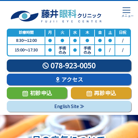
診療時間
月
火
水
木
金
土
日祝
8:30～12:00
●
●
●
●
●
●
/
手術
手術
15:00～17:30
●
●
●
/
/
のみ
のみ
078-923-0050
アクセス
初診申込
再診申込
English Site ≫