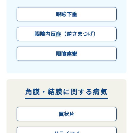
眼瞼下垂
眼瞼内反症（逆さまつげ）
眼瞼痙攣
角膜・結膜に関する病気
翼状片