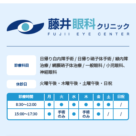
日帰り白内障手術 / 日帰り硝子体手術 / 緑内障
治療 / 網膜硝子体治療 / 一般眼科 / 小児眼科、
診療科目
神経眼科
火曜午後・木曜午後・土曜午後・日祝
休診日
診療時間
月
火
水
木
金
土
日祝
8:30～12:00
●
●
●
●
●
●
/
手術
手術
15:00～17:30
●
●
●
/
/
のみ
のみ