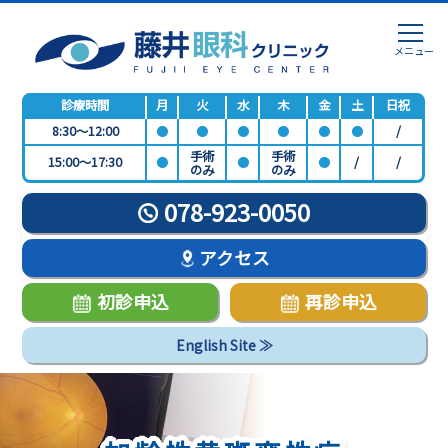
診療時間
月
火
水
木
金
土
日祝
8:30～12:00
●
●
●
●
●
●
/
手術
手術
15:00～17:30
●
●
●
/
/
のみ
のみ
078-923-0050
アクセス
初診申込
再診申込
English Site ≫