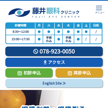
診療時間
月
火
水
木
金
土
日祝
8:30～12:00
●
●
●
●
●
●
/
手術
手術
15:00～17:30
●
●
●
/
/
のみ
のみ
078-923-0050
アクセス
初診申込
再診申込
English Site ≫