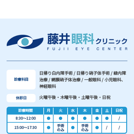
日帰り白内障手術 / 日帰り硝子体手術 / 緑内障
治療 / 網膜硝子体治療 / 一般眼科 / 小児眼科、
診療科目
神経眼科
火曜午後・木曜午後・土曜午後・日祝
休診日
診療時間
月
火
水
木
金
土
日祝
8:30～12:00
●
●
●
●
●
●
/
手術
手術
15:00～17:30
●
●
●
/
/
のみ
のみ