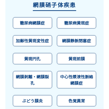
網膜硝子体疾患
糖尿病網膜症
糖尿病黄斑症
加齢性黄斑変性症
網膜静脈閉塞症
黄斑円孔
黄斑前膜
網膜剥離・網膜裂
中心性漿液性脈絡
孔
網膜症
ぶどう膜炎
色覚異常